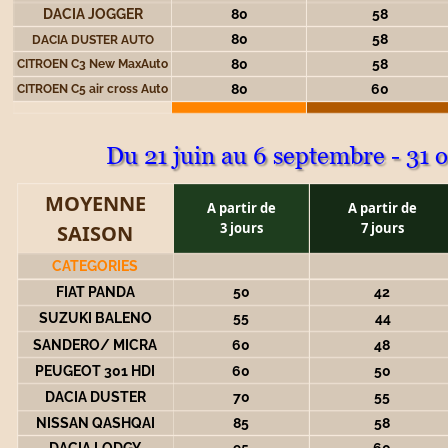
DACIA JOGGER
80
58
80
58
DACIA DUSTER AUTO
80
58
CITROEN C3 New MaxAuto
80
60
CITROEN C5 air cross Auto
Du 21 juin au 6 septembre - 31 
MOYENNE 
A partir de 
A partir de 
3 jours
7 jours
SAISON
CATEGORIES
FIAT PANDA
50
42
SUZUKI BALENO
55
44
SANDERO/ MICRA
60
48
PEUGEOT 301 HDI
60
50
DACIA DUSTER
70
55
NISSAN QASHQAI
85
58
DACIA LODGY
95
60