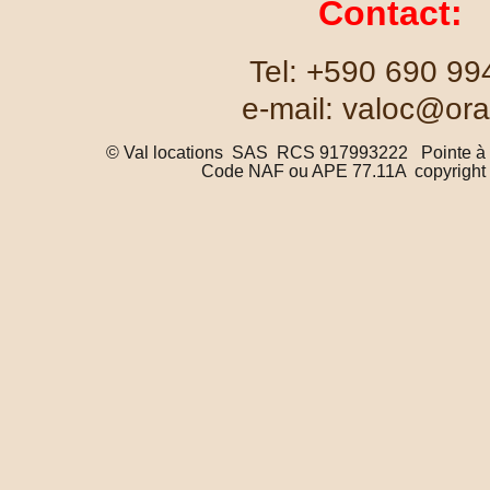
Contact:
  Tel: +590 690 99
 e-mail: valoc@ora
    © Val locations  SAS  RCS 917993222   Pointe 
     Code NAF ou APE 77.11A  copyright DR