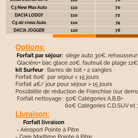
C3 New Max Auto
110
70
DACIA LODGY
110
72
C5 air cross Auto
110
74
DACIA JOGGER
120
76
Options:
Forfait par séjour: 
 siège auto 30€, rehausseur
 Glacière+ bac glacé 20€, fauteuil de plage 12
kit Surfeur 
: Barres de toit + 2 sangles 
Forfait 60€  par séjour < 15 jours
Forfait 4€/ jour pour séjour > 15 jours
Possibilité de réduction de Franchise (sur dem
Forfait nettoyage : 50€ Catégories A,B,B+
  60€ Catégories C,D,SUV et 
Livraison:
Forfait livraison 
- Aéroport Pointe à Pitre
- Gare Maritime Pointe à Pitre