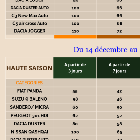
100
66
DACIA DUSTER AUTO
C3 New Max Auto
100
66
C5 air cross Auto
100
68
DACIA JOGGER 
110
72
Du 14 décembre au 
A partir de 
A partir de 
HAUTE SAISON
3 jours
7 jours
CATEGORIES
FIAT PANDA
55
42
SUZUKI BALENO
58
46
SANDERO/ MICRA
60
50
PEUGEOT 301 HDI
62
52
DACIA DUSTER
80
58
NISSAN QASHQAI
100
65
110
70
DACIA DUSTER AUTO